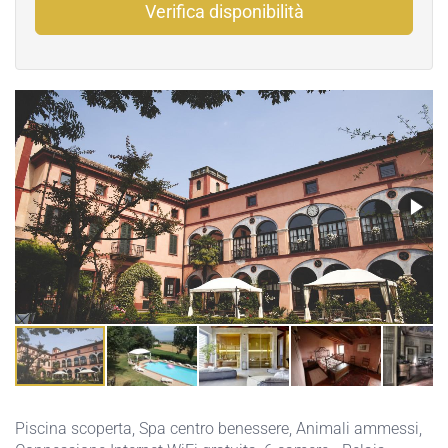
Verifica disponibilità
Piscina scoperta
,
Spa centro benessere
,
Animali ammessi
,