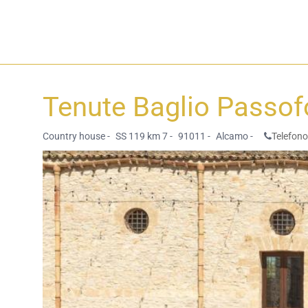
Tenute Baglio Passo
Country house -
SS 119 km 7 -
91011 -
Alcamo -
Telefono