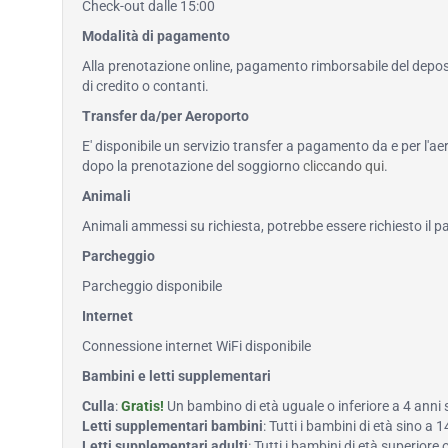
Check-out dalle 15:00
Modalità di pagamento
Alla prenotazione online, pagamento rimborsabile del deposi
di credito o contanti.
Transfer da/per Aeroporto
E' disponibile un servizio transfer a pagamento da e per l'ae
dopo la prenotazione del soggiorno
cliccando qui
.
Animali
Animali ammessi su richiesta, potrebbe essere richiesto il
Parcheggio
Parcheggio disponibile
Internet
Connessione internet WiFi disponibile
Bambini e letti supplementari
Culla
:
Gratis!
Un bambino di età uguale o inferiore a 4 anni
Letti supplementari bambini
: Tutti i bambini di età sino 
Letti supplementari adulti
: Tutti i bambini di età superiore