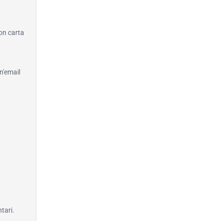
con carta
n'email
tari.