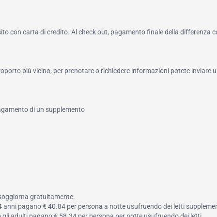
to con carta di credito. Al check out, pagamento finale della differenza 
roporto più vicino, per prenotare o richiedere informazioni potete inviare u
 pagamento di un supplemento
 soggiorna gratuitamente.
a 14 anni pagano € 40.84 per persona a notte usufruendo dei letti supplemen
 o gli adulti pagano € 58.34 per persona per notte usufruendo dei letti