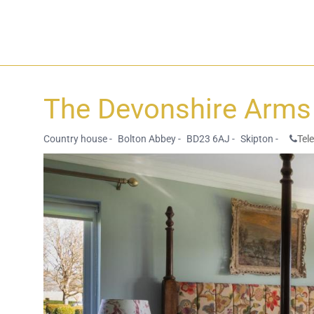
The Devonshire Arms 
Country house -
Bolton Abbey -
BD23 6AJ -
Skipton -
Tel