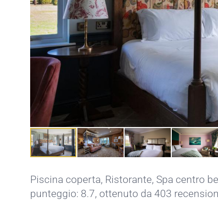
Piscina coperta
,
Ristorante
,
Spa centro b
punteggio: 8.7, ottenuto da 403 recension