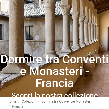
Dormire tra Conventi
e Monasteri -
Francia
Scopri la nostra collezione
tematica
Home
Collezioni
Dormire tra Conventi e Monasteri
Francia