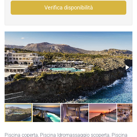
Verifica disponibilità
Piscina coperta
,
Piscina Idromassaggio scoperta
,
Piscina