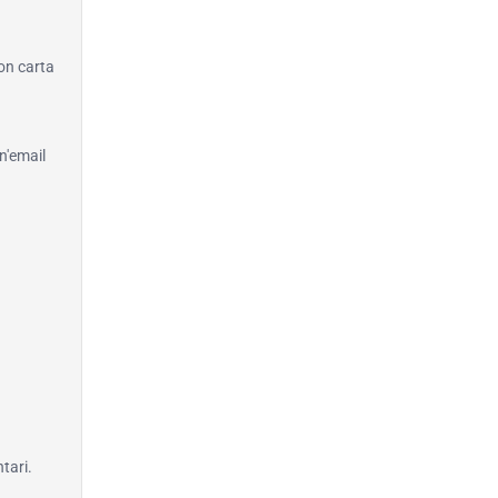
con carta
n'email
tari.