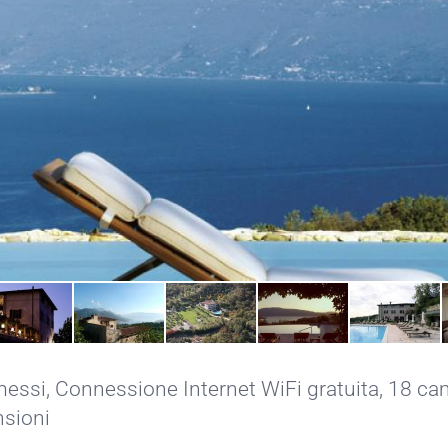
messi
,
Connessione Internet WiFi gratuita
, 18 ca
nsioni