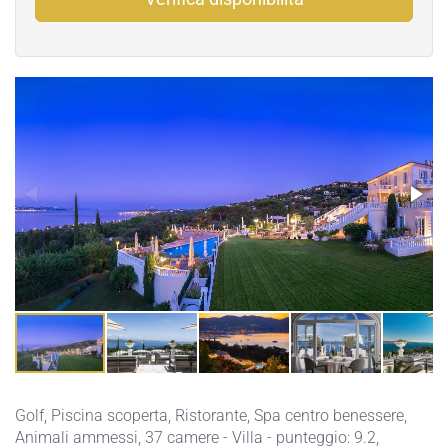
Golf
,
Piscina scoperta
,
Ristorante
,
Spa centro benessere
,
Animali ammessi
, 37 camere - Villa - punteggio: 9.2,