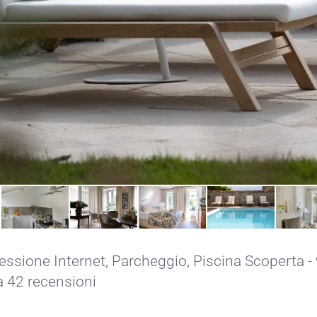
ssione Internet,
Parcheggio,
Piscina Scoperta
-
da 42 recensioni