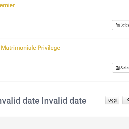
remier
Sele
Matrimoniale Privilege
Sele
.
nvalid date Invalid date
Oggi