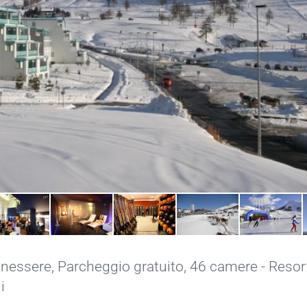
enessere
,
Parcheggio gratuito
, 46 camere - Resort
i