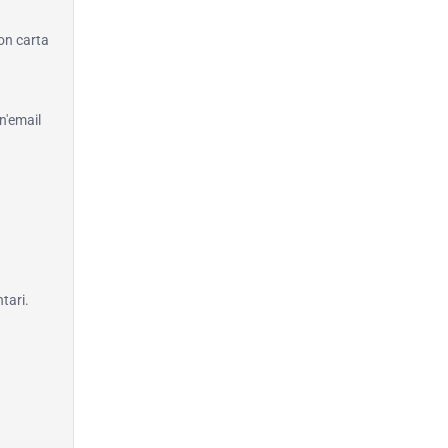
con carta
n'email
tari.