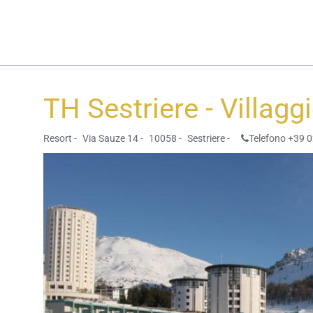
TH Sestriere - Villagg
Resort -
Via Sauze 14 -
10058 -
Sestriere -
Telefono +39 0