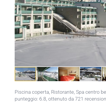
Piscina coperta
,
Ristorante
,
Spa centro b
punteggio: 6.8, ottenuto da 721 recension