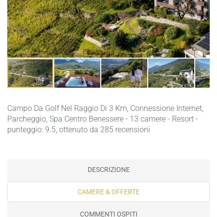
Campo Da Golf Nel Raggio Di 3 Km,
Connessione Internet,
Parcheggio,
Spa Centro Benessere
- 13 camere - Resort -
punteggio: 9.5, ottenuto da 285 recensioni
DESCRIZIONE
CAMERE & OFFERTE
COMMENTI OSPITI