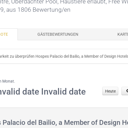
tre
,
Überdachter Pool
,
Haustiere erlaubt
,
Free Wi
s 9, aus 1806 Bewertung/en
BOTE
GÄSTEBEWERTUNGEN
KART
arkeit zu überprüfen Hospes Palacio del Bailio, a Member of Design Hotel
en Monat.
nvalid date Invalid date
Heute
alacio del Bailio, a Member of Design H