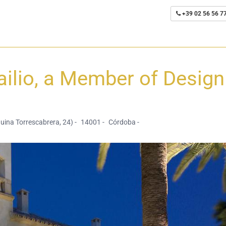
+39 02 56 56 7
ailio, a Member of Design
uina Torrescabrera, 24) -
14001 -
Córdoba -