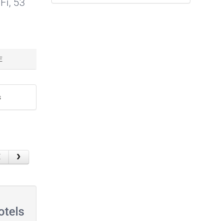
Fi
, 53
E
s
otels