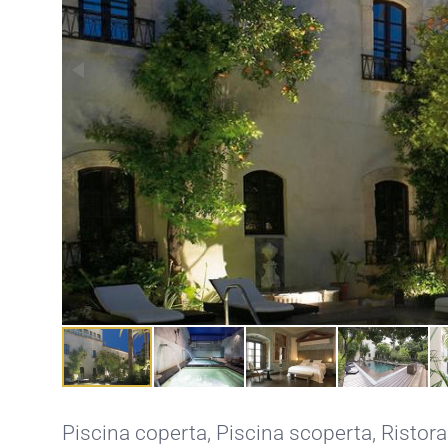
Piscina coperta
,
Piscina scoperta
,
Ristor