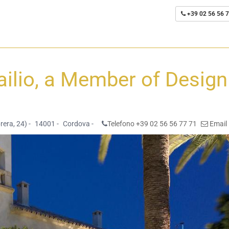
+39 02 56 56 7
ailio, a Member of Design
era, 24) -
14001 -
Cordova -
Telefono +39 02 56 56 77 71
Email