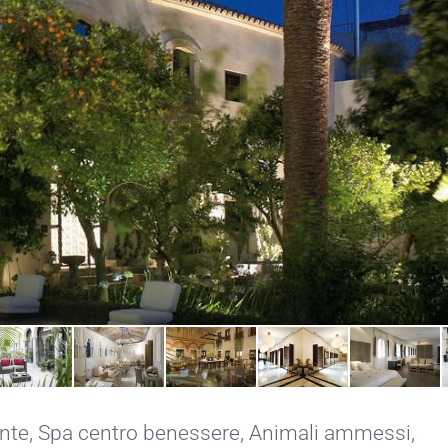
ante
,
Spa centro benessere
,
Animali ammessi
,