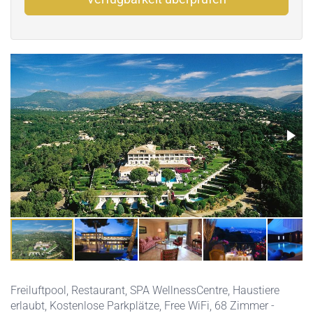
Freiluftpool
,
Restaurant
,
SPA WellnessCentre
,
Haustiere
erlaubt
,
Kostenlose Parkplätze
,
Free WiFi
, 68 Zimmer -