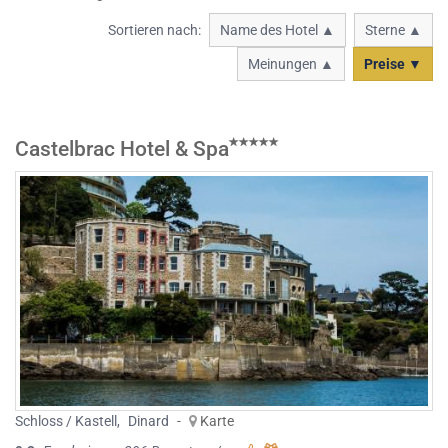
Sortieren nach:
Name des Hotel ▲
Sterne ▲
Meinungen ▲
Preise ▼
Castelbrac Hotel & Spa
Schloss / Kastell
,
Dinard
-
Karte