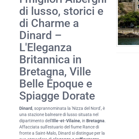
di lusso, storici e
di Charme a
Dinard –
L'Eleganza
Britannica in
Bretagna, Ville
Belle Époque e
Spiagge Dorate
Dinard
, soprannominata la 'Nizza del Nord', è
una stazione balneare di lusso situata nel
dipartimento dell'
Ille-et-Vilaine
, in
Bretagna
.
Affacciata sull'estuario del fiume Rance di
fronte a Saint-Malo, Dinard si distingue per la