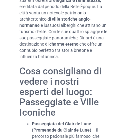
sua atmosfera di
eleganza e raffinatezza
,
ereditata dal periodo della Belle Époque. La
città vanta un notevole patrimonio
architettonico di
ville storiche anglo-
normanne
e lussuosi alberghi che attirano un
turismo d'élite. Con le sue quattro spiagge e le
sue passeggiate panoramiche, Dinard è una
destinazione di
charme eterno
che offre un
connubio perfetto tra storia bretone e
influenza britannica.
Cosa consigliano di
vedere i nostri
esperti del luogo:
Passeggiate e Ville
Iconiche
Passeggiata del Clair de Lune
(Promenade du Clair de Lune)
– Il
percorso pedonale più famoso, che