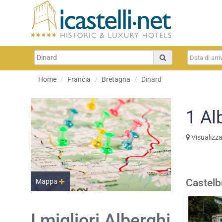
Home
Francia
Bretagna
Dinard
1
Al
Visualizz
Castelb
Mappa
I migliori Alberghi