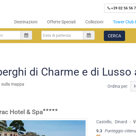
+39 02 56 56 7
Destinazioni
Offerte Speciali
Collezioni
Tower Club 
CERCA
berghi di Charme e di Lusso 
a sulla mappa
Ordina per:
rac Hotel & Spa
Castello
,
Dinard
-
9.3
Punteggio ottenu