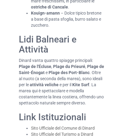
mare freschissimi, in particolare le
ostriche di Cancale
.
Kouign-amann
– Dolce tipico bretone
a base di pasta sfoglia, burro salato e
zucchero.
Lidi Balneari e
Attività
Dinard vanta quattro spiagge principali:
Plage de l'Écluse
,
Plage du Prieuré
,
Plage de
Saint-Énogat
e
Plage des Port-Blanc
. Oltre
al nuoto (a seconda della marea), sono ideali
per le
attività veliche
e per il
Kite Surf
. La
marea qui è spettacolare e modella
costantemente la linea costiera, offrendo uno
spettacolo naturale sempre diverso.
Link Istituzionali
Sito Ufficiale del Comune di Dinard
Sito Ufficiale del Turismo a Dinard