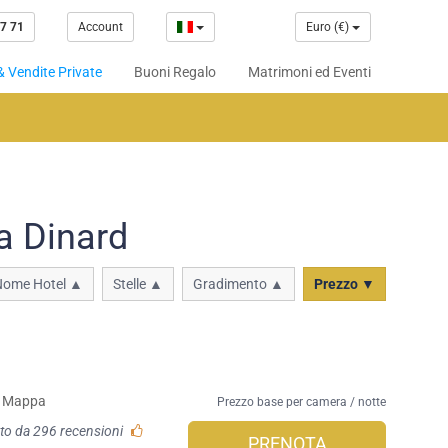
7 71
Account
Euro (€)
& Vendite Private
Buoni Regalo
Matrimoni ed Eventi
a Dinard
Nome Hotel ▲
Stelle ▲
Gradimento ▲
Prezzo ▼
Mappa
Prezzo base per camera / notte
to da 296 recensioni
PRENOTA