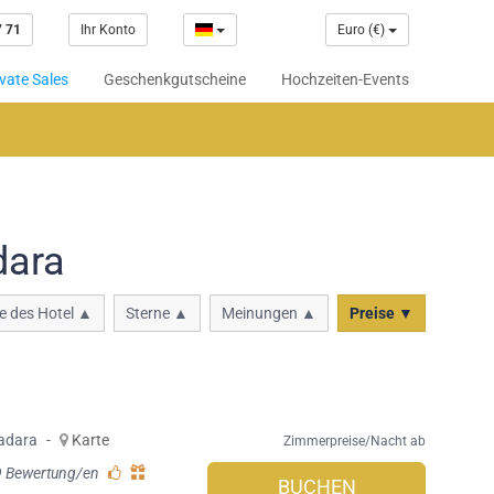
7 71
Ihr Konto
Euro (€)
vate Sales
Geschenkgutscheine
Hochzeiten-Events
dara
 des Hotel ▲
Sterne ▲
Meinungen ▲
Preise ▼
adara
-
Karte
Zimmerpreise/Nacht ab
9 Bewertung/en
BUCHEN