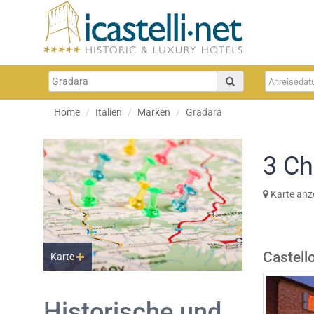
Home
Italien
Marken
Gradara
3
Ch
Karte anz
Castello
Karte
Historische und