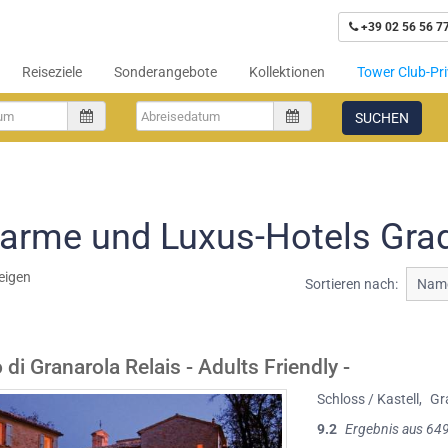
+39 02 56 56 7
Reiseziele
Sonderangebote
Kollektionen
Tower Club-Pri
SUCHEN
arme und Luxus-Hotels Gra
eigen
Sortieren nach:
Name
 di Granarola Relais - Adults Friendly -
Schloss / Kastell
,
Gr
9.2
Ergebnis aus 64