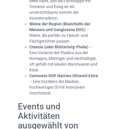
Meer nahe, und die Fischsuppe mit
Tomaten und Essig ist ein
unverzichtbares Gericht der
Küstentradition.
Weine der Region (Bianchello del
Metauro und Sangiovese DOC)
–
Weine, die perfekt zu Fleisch- und
Fischgerichten passen.
Crescia (oder Blätterteig-Piada)
–
Eine Variante der Piadina aus der
Romagna, blättriger und reichhaltiger,
oft gefüllt mit lokalen Wurstwaren und
Käse.
Cartoceto DOP Natives Olivenöl Extra
– Eine Exzellenz der Marken,
hochwertiges Öl mit intensivem
Geschmack.
Events und
Aktivitäten
ausgewählt von