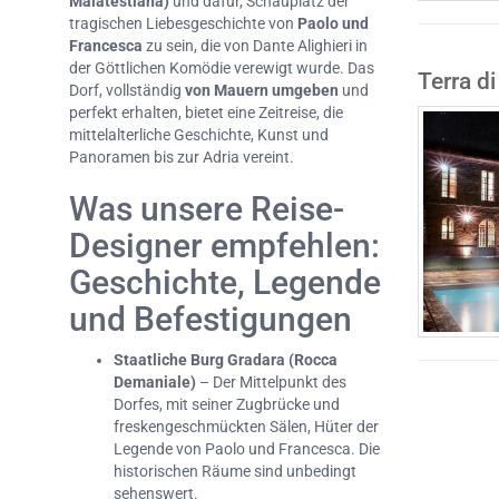
Malatestiana)
und dafür, Schauplatz der
tragischen Liebesgeschichte von
Paolo und
Francesca
zu sein, die von Dante Alighieri in
der Göttlichen Komödie verewigt wurde. Das
Terra d
Dorf, vollständig
von Mauern umgeben
und
perfekt erhalten, bietet eine Zeitreise, die
mittelalterliche Geschichte, Kunst und
Panoramen bis zur Adria vereint.
Was unsere Reise-
Designer empfehlen:
Geschichte, Legende
und Befestigungen
Staatliche Burg Gradara (Rocca
Demaniale)
– Der Mittelpunkt des
Dorfes, mit seiner Zugbrücke und
freskengeschmückten Sälen, Hüter der
Legende von Paolo und Francesca. Die
historischen Räume sind unbedingt
sehenswert.