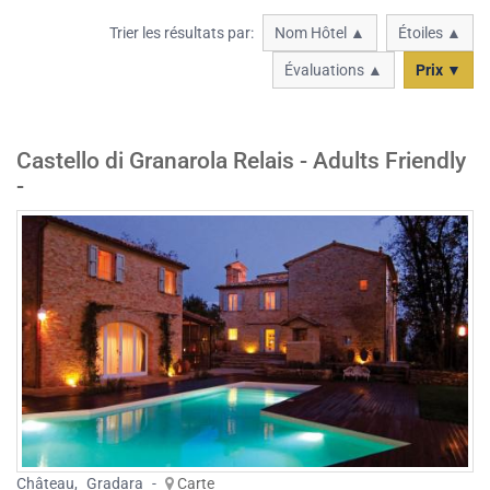
Trier les résultats par:
Nom Hôtel ▲
Étoiles ▲
Évaluations ▲
Prix ▼
Castello di Granarola Relais - Adults Friendly
-
Château
,
Gradara
-
Carte