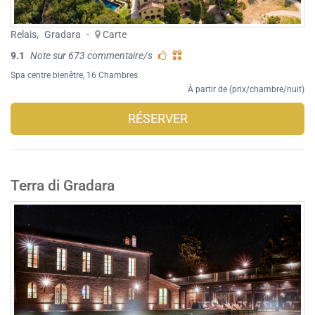
Relais
,
Gradara
-
Carte
9.1
Note sur 673 commentaire/s
Spa centre bienêtre
, 16 Chambres
À partir de (prix/chambre/nuit)
RÉSERVER
Terra di Gradara