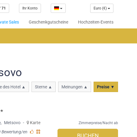
7 71
Ihr Konto
Euro (€)
vate Sales
Geschenkgutscheine
Hochzeiten-Events
sovo
 des Hotel ▲
Sterne ▲
Meinungen ▲
Preise ▼
e
,
Metsovo
-
Karte
Zimmerpreise/Nacht ab
0 Bewertung/en
BUCHEN