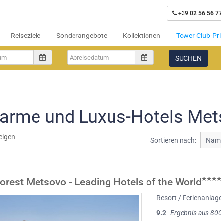
+39 02 56 56 7
Reiseziele
Sonderangebote
Kollektionen
Tower Club-Pri
SUCHEN
arme und Luxus-Hotels Met
eigen
Sortieren nach:
Name
orest Metsovo - Leading Hotels of the World
Resort / Ferienanlag
9.2
Ergebnis aus 80