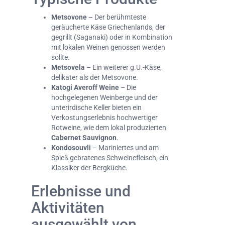
Metsovone
– Der berühmteste
geräucherte Käse Griechenlands, der
gegrillt (Saganaki) oder in Kombination
mit lokalen Weinen genossen werden
sollte.
Metsovela
– Ein weiterer g.U.-Käse,
delikater als der Metsovone.
Katogi Averoff Weine
– Die
hochgelegenen Weinberge und der
unterirdische Keller bieten ein
Verkostungserlebnis hochwertiger
Rotweine, wie dem lokal produzierten
Cabernet Sauvignon
.
Kondosouvli
– Mariniertes und am
Spieß gebratenes Schweinefleisch, ein
Klassiker der Bergküche.
Erlebnisse und
Aktivitäten
ausgewählt von