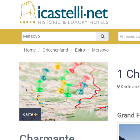
Home
Griechenland
Epiro
Metsovo
1
Ch
Karte anz
Grand F
Karte
Charmante,