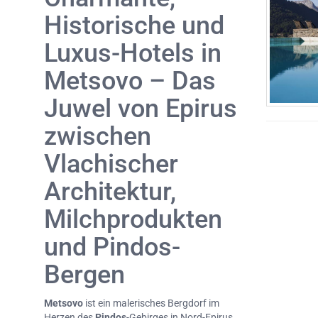
Historische und
Luxus-Hotels in
Metsovo – Das
Juwel von Epirus
zwischen
Vlachischer
Architektur,
Milchprodukten
und Pindos-
Bergen
Metsovo
ist ein malerisches Bergdorf im
Herzen des
Pindos
-Gebirges in Nord-Epirus.