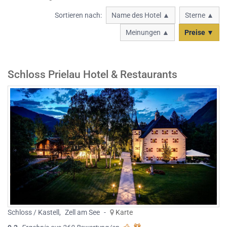
Sortieren nach:
Name des Hotel ▲
Sterne ▲
Meinungen ▲
Preise ▼
Schloss Prielau Hotel & Restaurants
Schloss / Kastell
,
Zell am See
-
Karte