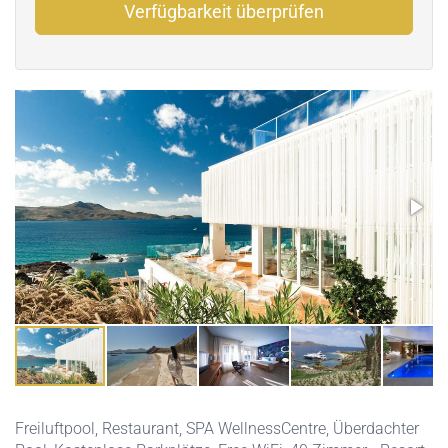
Verfügbarkeit überprüfen
Freiluftpool
,
Restaurant
,
SPA WellnessCentre
,
Überdachter