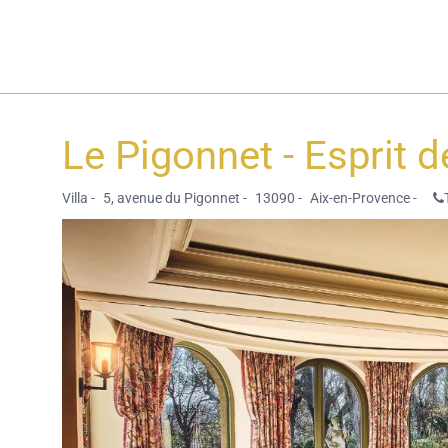
Le Pigonnet - Esprit 
Villa -
5, avenue du Pigonnet -
13090 -
Aix-en-Provence -