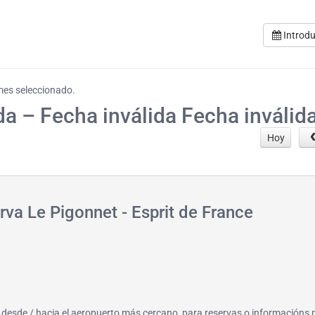
Introdu
 mes seleccionado.
da – Fecha inválida Fecha inválid
Hoy
rva Le Pigonnet - Esprit de France
o, desde / hacia el aeropuerto más cercano, para reservas o informacións 