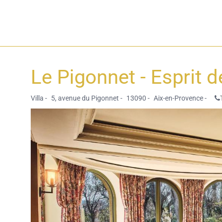
Le Pigonnet - Esprit 
Villa -
5, avenue du Pigonnet -
13090 -
Aix-en-Provence -