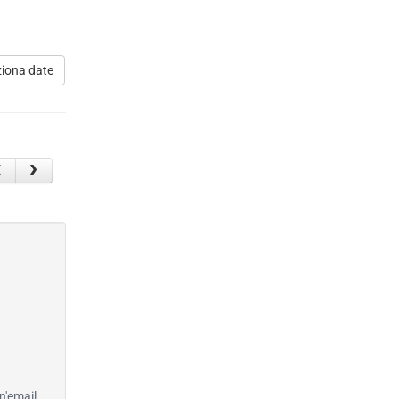
ziona date
n'email