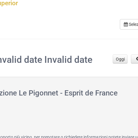
uperior
Sele
.
nvalid date Invalid date
Oggi
zione Le Pigonnet - Esprit de France
roporto più vicino, per prenotare o richiedere informazioni potete inviare u