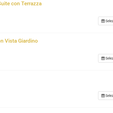
Suite con Terrazza
Sele
on Vista Giardino
Sele
Sele