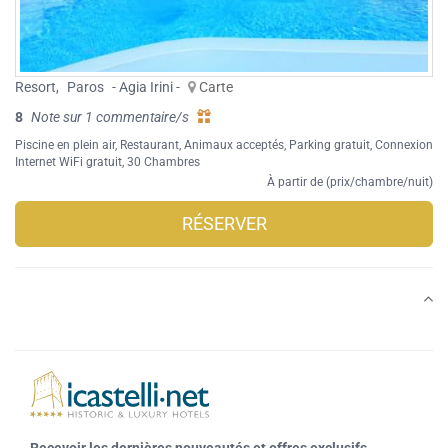
Resort
,
Paros
- Agia Irini -
Carte
8
Note sur 1 commentaire/s
Piscine en plein air
,
Restaurant
,
Animaux acceptés
,
Parking gratuit
,
Connexion
Internet WiFi gratuit
, 30 Chambres
À partir de (prix/chambre/nuit)
RÉSERVER
Recevoir les dernières nouveautés et offres exclusifs