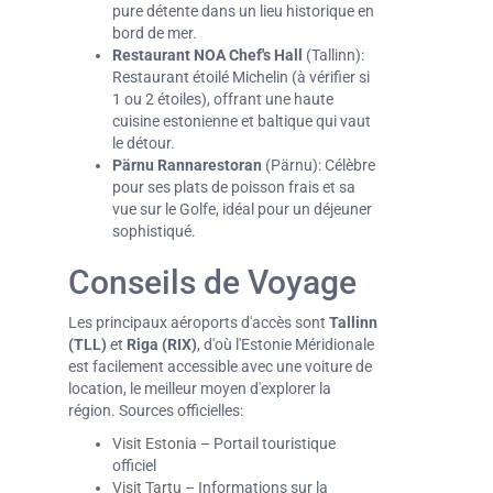
pure détente dans un lieu historique en
bord de mer.
Restaurant NOA Chef's Hall
(Tallinn):
Restaurant étoilé Michelin (à vérifier si
1 ou 2 étoiles), offrant une haute
cuisine estonienne et baltique qui vaut
le détour.
Pärnu Rannarestoran
(Pärnu): Célèbre
pour ses plats de poisson frais et sa
vue sur le Golfe, idéal pour un déjeuner
sophistiqué.
Conseils de Voyage
Les principaux aéroports d'accès sont
Tallinn
(TLL)
et
Riga (RIX)
, d'où l'Estonie Méridionale
est facilement accessible avec une voiture de
location, le meilleur moyen d'explorer la
région. Sources officielles:
Visit Estonia
– Portail touristique
officiel
Visit Tartu
– Informations sur la