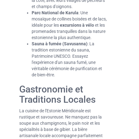
la côte, avec leurs villages de pêcheurs
et champs d'oignons.
Parc National de Karula
: Une
mosaïque de collines boisées et de lacs,
idéale pour les
excursions à vélo
et les
promenades tranquilles dans la nature
estonienne la plus authentique.
Sauna à fumée (Savusanna)
: La
tradition estonienne du sauna,
Patrimoine UNESCO. Essayez
l'expérience d'un sauna fumé, une
véritable cérémonie de purification et
de bien-être.
Gastronomie et
Traditions Locales
La cuisine de l'Estonie Méridionale est
rustique et savoureuse. Ne manquez pas la
soupe aux champignons, le pain noir et les
spécialités à base de gibier. La bière
artisanale locale accompagne parfaitement