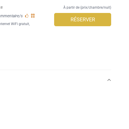
te
À partir de (prix/chambre/nuit)
ommentaire/s
RÉSERVER
ternet WiFi gratuit
,