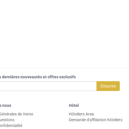
s dernières nouveautés et offres exclusifs
S'inscrire
s nous
Hôtel
Générales de Vente
Hôteliers Area
uestions
Demande d'affiliation hôteliers
nfidentialité