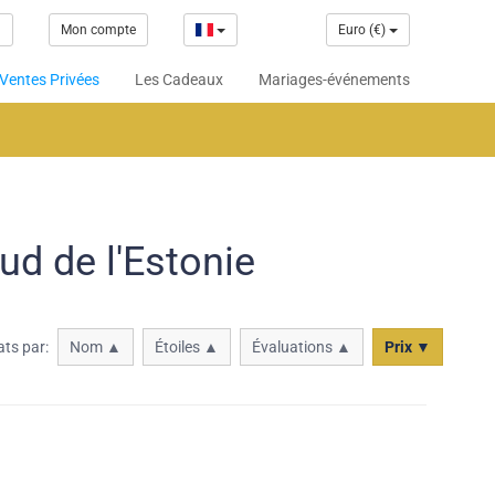
1
Mon compte
Euro (€)
Ventes Privées
Les Cadeaux
Mariages-événements
ud de l'Estonie
ats par:
Nom ▲
Étoiles ▲
Évaluations ▲
Prix ▼