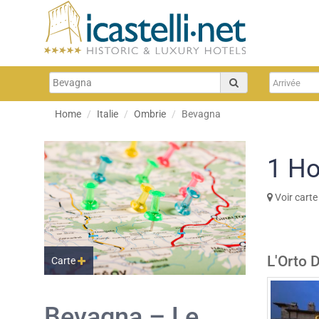
Home
Italie
Ombrie
Bevagna
1
Ho
Voir carte
L'Orto D
Carte
Bevagna – Le