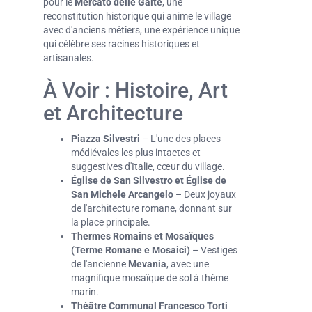
pour le
Mercato delle Gaite
, une
reconstitution historique qui anime le village
avec d'anciens métiers, une expérience unique
qui célèbre ses racines historiques et
artisanales.
À Voir : Histoire, Art
et Architecture
Piazza Silvestri
– L'une des places
médiévales les plus intactes et
suggestives d'Italie, cœur du village.
Église de San Silvestro et Église de
San Michele Arcangelo
– Deux joyaux
de l'architecture romane, donnant sur
la place principale.
Thermes Romains et Mosaïques
(
Terme Romane e Mosaici
)
– Vestiges
de l'ancienne
Mevania
, avec une
magnifique mosaïque de sol à thème
marin.
Théâtre Communal Francesco Torti