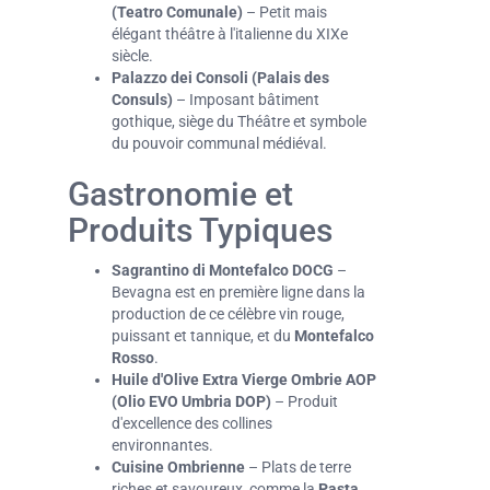
(
Teatro Comunale
)
– Petit mais
élégant théâtre à l'italienne du XIXe
siècle.
Palazzo dei Consoli (Palais des
Consuls)
– Imposant bâtiment
gothique, siège du Théâtre et symbole
du pouvoir communal médiéval.
Gastronomie et
Produits Typiques
Sagrantino di Montefalco DOCG
–
Bevagna est en première ligne dans la
production de ce célèbre vin rouge,
puissant et tannique, et du
Montefalco
Rosso
.
Huile d'Olive Extra Vierge Ombrie AOP
(
Olio EVO Umbria DOP
)
– Produit
d'excellence des collines
environnantes.
Cuisine Ombrienne
– Plats de terre
riches et savoureux, comme la
Pasta