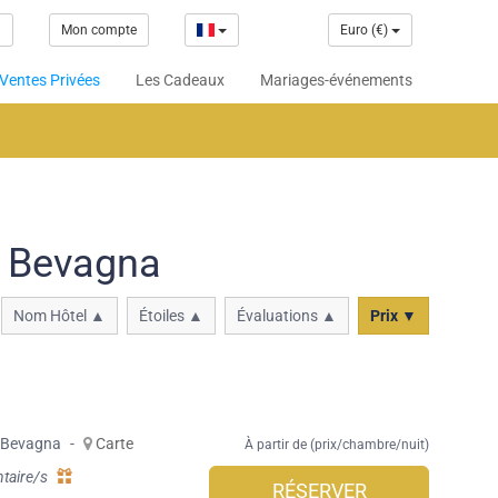
1
Mon compte
Euro (€)
Ventes Privées
Les Cadeaux
Mariages-événements
à Bevagna
Nom Hôtel ▲
Étoiles ▲
Évaluations ▲
Prix ▼
Bevagna
-
Carte
À partir de (prix/chambre/nuit)
taire/s
RÉSERVER