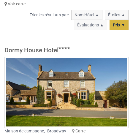
Voir carte
Trier les résultats par:
Nom Hôtel ▲
Étoiles ▲
Évaluations ▲
Prix ▼
Dormy House Hotel
Maison de campagne
,
Broadway
-
Carte