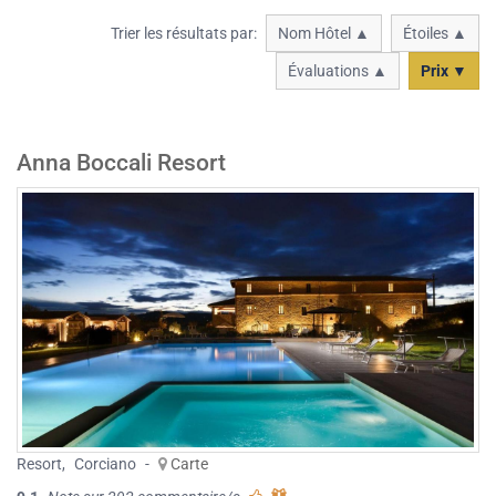
Trier les résultats par:
Nom Hôtel ▲
Étoiles ▲
Évaluations ▲
Prix ▼
Anna Boccali Resort
Resort
,
Corciano
-
Carte