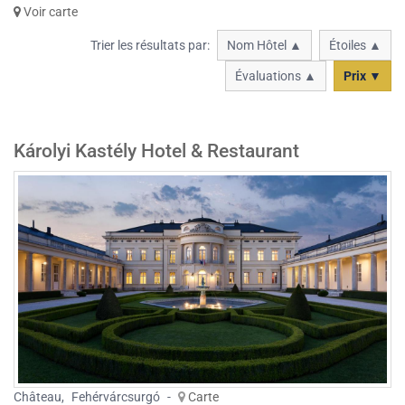
Voir carte
Trier les résultats par:
Nom Hôtel ▲
Étoiles ▲
Évaluations ▲
Prix ▼
Károlyi Kastély Hotel & Restaurant
Château
,
Fehérvárcsurgó
-
Carte