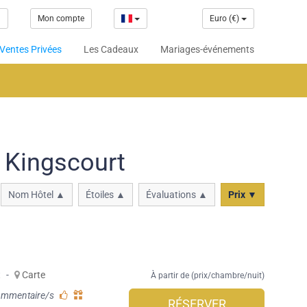
1
Mon compte
Euro (€)
Ventes Privées
Les Cadeaux
Mariages-événements
 Kingscourt
Nom Hôtel ▲
Étoiles ▲
Évaluations ▲
Prix ▼
t
-
Carte
À partir de (prix/chambre/nuit)
ommentaire/s
RÉSERVER