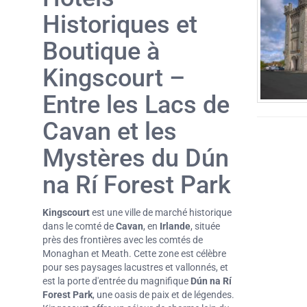
Historiques et
Boutique à
Kingscourt –
Entre les Lacs de
Cavan et les
Mystères du Dún
na Rí Forest Park
Kingscourt
est une ville de marché historique
dans le comté de
Cavan
, en
Irlande
, située
près des frontières avec les comtés de
Monaghan et Meath. Cette zone est célèbre
pour ses paysages lacustres et vallonnés, et
est la porte d'entrée du magnifique
Dún na Rí
Forest Park
, une oasis de paix et de légendes.