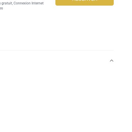
 gratuit
,
Connexion Internet
es