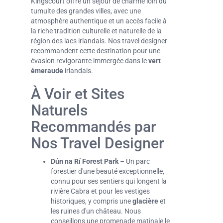
Kingscourt offre un séjour de charme loin du
tumulte des grandes villes, avec une
atmosphère authentique et un accès facile à
la riche tradition culturelle et naturelle de la
région des lacs irlandais. Nos travel designer
recommandent cette destination pour une
évasion revigorante immergée dans le
vert
émeraude
irlandais.
À Voir et Sites
Naturels
Recommandés par
Nos Travel Designer
Dún na Rí Forest Park
– Un parc
forestier d'une beauté exceptionnelle,
connu pour ses sentiers qui longent la
rivière Cabra et pour les vestiges
historiques, y compris une
glacière
et
les ruines d'un château. Nous
conseillons une promenade matinale le