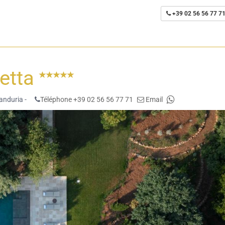
+39 02 56 56 77 7
betta
nduria -
Téléphone +39 02 56 56 77 71
Email