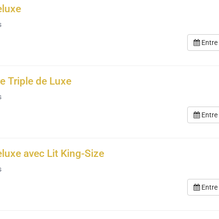
eluxe
s
Entre
 Triple de Luxe
s
Entre
eluxe avec Lit King-Size
s
Entre