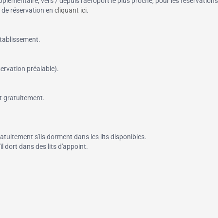
pplémentaire, vers / depuis l'aéroport le plus proche, pour les réservations
n de réservation en
cliquant ici
.
tablissement.
servation préalable).
t gratuitement.
tuitement s'ils dorment dans les lits disponibles.
l dort dans des lits d'appoint.