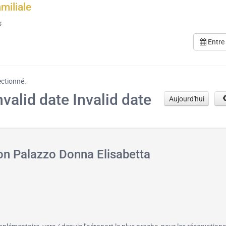
miliale
s
Entre
ectionné.
nvalid date Invalid date
Aujourd'hui
on Palazzo Donna Elisabetta