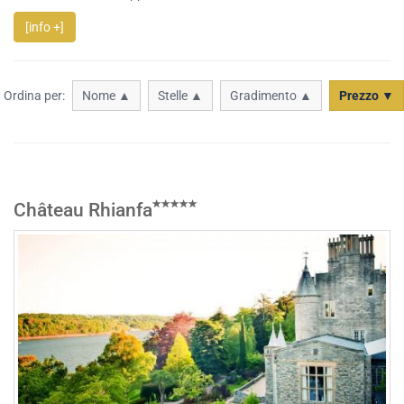
[info +]
Ordina per:
Nome ▲
Stelle ▲
Gradimento ▲
Prezzo ▼
Château Rhianfa