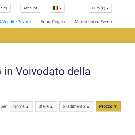
7 71
Account
Euro (€)
& Vendite Private
Buoni Regalo
Matrimoni ed Eventi
 in Voivodato della
 per:
Nome ▲
Stelle ▲
Gradimento ▲
Prezzo ▼