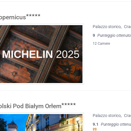
opernicus
Palazzo storico
,
Cra
9
Punteggio ottenuto
12 Camere
olski Pod Białym Orłem
Palazzo storico
,
Cra
9.1
Punteggio ottenu