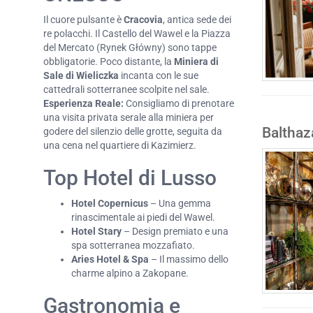
Il cuore pulsante è
Cracovia
, antica sede dei
re polacchi. Il Castello del Wawel e la Piazza
del Mercato (Rynek Główny) sono tappe
obbligatorie. Poco distante, la
Miniera di
Sale di Wieliczka
incanta con le sue
cattedrali sotterranee scolpite nel sale.
Esperienza Reale:
Consigliamo di prenotare
una visita privata serale alla miniera per
Balthaz
godere del silenzio delle grotte, seguita da
una cena nel quartiere di Kazimierz.
Top Hotel di Lusso
Hotel Copernicus
– Una gemma
rinascimentale ai piedi del Wawel.
Hotel Stary
– Design premiato e una
spa sotterranea mozzafiato.
Aries Hotel & Spa
– Il massimo dello
charme alpino a Zakopane.
Gastronomia e