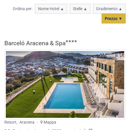
Ordina per:
Nome Hotel ▲
Stelle ▲
Gradimento ▲
Prezzo ▼
Barceló Aracena & Spa
Resort
,
Aracena
-
Mappa