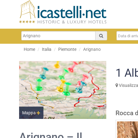
Home
Italia
Piemonte
Arignano
1
Al
Visualizz
Rocca d
Mappa
Arignano – Il