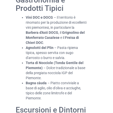
Prodotti Tipici
Vini DOC e DOCG
– Il territorio è
rinomato per la produzione di eccellenti
vini piemontesi, in particolare la
Barbera d'Asti DOCG
, il
Grignolino del
Monferrato Casalese
e il
Freisa di
Chieri DOC
.
Agnolotti del Plin
– Pasta ripiena
tipica, spesso servita con sugo
d'arrosto o burro e salvia.
Torta di Nocciole (Tonda Gentile del
Piemonte)
– Dolce tradizionale a base
della pregiata nocciola IGP del
Piemonte.
Bagna càuda
– Piatto conviviale a
base di aglio, olio d'oliva e acciughe,
tipico delle zone limitrofe e del
Piemonte.
Escursioni e Dintorni