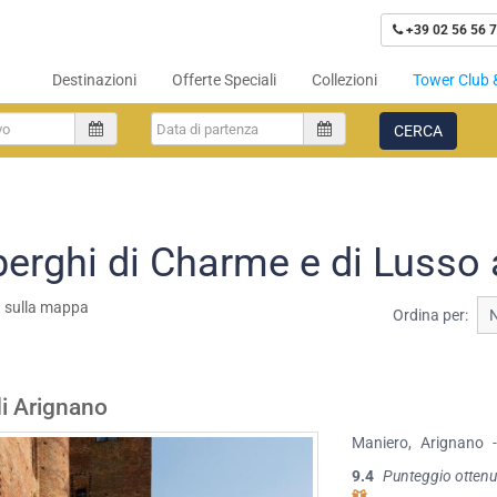
+39 02 56 56 7
Destinazioni
Offerte Speciali
Collezioni
Tower Club 
CERCA
berghi di Charme e di Lusso
a sulla mappa
Ordina per:
i Arignano
Maniero
,
Arignano
9.4
Punteggio ottenu