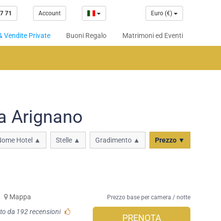
7 71
Account
Euro (€)
& Vendite Private
Buoni Regalo
Matrimoni ed Eventi
 a Arignano
Nome Hotel ▲
Stelle ▲
Gradimento ▲
Prezzo ▼
-
Mappa
Prezzo base per camera / notte
to da 192 recensioni
PRENOTA