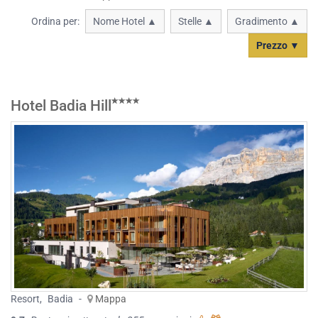
Ordina per:
Nome Hotel ▲
Stelle ▲
Gradimento ▲
Prezzo ▼
Hotel Badia Hill
Resort
,
Badia
-
Mappa