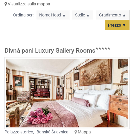
Visualizza sulla mappa
Ordina per:
Nome Hotel ▲
Stelle ▲
Gradimento ▲
Prezzo ▼
Divná pani Luxury Gallery Rooms
Palazzo storico
,
Banská Štiavnica
-
Mappa