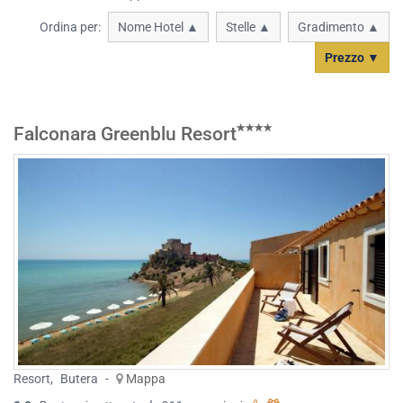
Ordina per:
Nome Hotel ▲
Stelle ▲
Gradimento ▲
Prezzo ▼
Falconara Greenblu Resort
Resort
,
Butera
-
Mappa