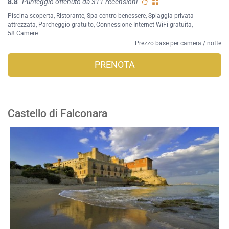
8.8
Punteggio ottenuto da 311 recensioni
Piscina scoperta
,
Ristorante
,
Spa centro benessere
,
Spiaggia privata
attrezzata
,
Parcheggio gratuito
,
Connessione Internet WiFi gratuita
,
58 Camere
Prezzo base per camera / notte
PRENOTA
Castello di Falconara