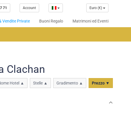
7 71
Account
Euro (€)
& Vendite Private
Buoni Regalo
Matrimoni ed Eventi
 a Clachan
Nome Hotel ▲
Stelle ▲
Gradimento ▲
Prezzo ▼