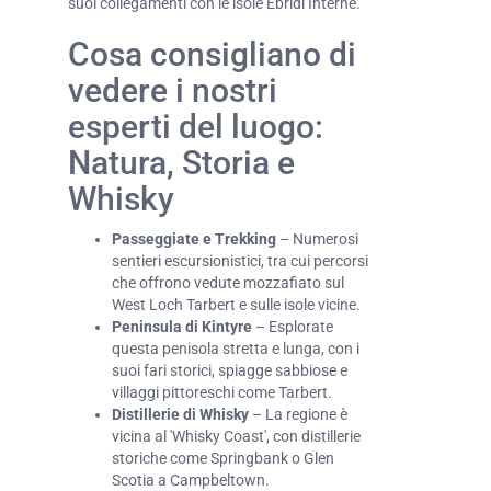
suoi collegamenti con le isole Ebridi Interne.
Cosa consigliano di
vedere i nostri
esperti del luogo:
Natura, Storia e
Whisky
Passeggiate e Trekking
– Numerosi
sentieri escursionistici, tra cui percorsi
che offrono vedute mozzafiato sul
West Loch Tarbert e sulle isole vicine.
Peninsula di Kintyre
– Esplorate
questa penisola stretta e lunga, con i
suoi fari storici, spiagge sabbiose e
villaggi pittoreschi come Tarbert.
Distillerie di Whisky
– La regione è
vicina al 'Whisky Coast', con distillerie
storiche come Springbank o Glen
Scotia a Campbeltown.