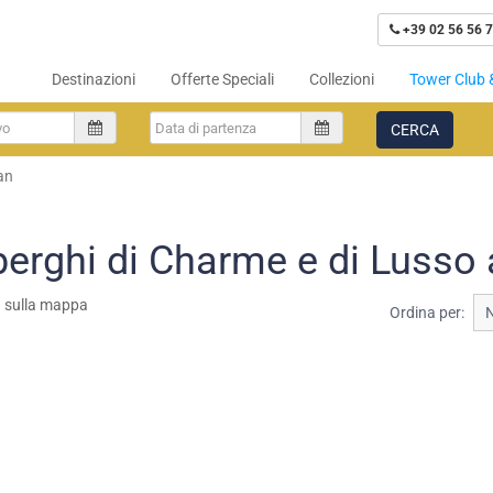
+39 02 56 56 7
Destinazioni
Offerte Speciali
Collezioni
Tower Club 
CERCA
an
berghi di Charme e di Lusso
a sulla mappa
Ordina per: