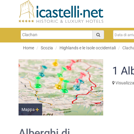
Home
Scozia
Highlands e le Isole occidentali
Clach
1
Al
Visualizz
Mappa
Alberghi di