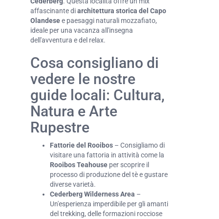
Cederberg
. Questa località offre un mix
affascinante di
architettura storica del Capo
Olandese
e paesaggi naturali mozzafiato,
ideale per una vacanza all'insegna
dell'avventura e del relax.
Cosa consigliano di
vedere le nostre
guide locali: Cultura,
Natura e Arte
Rupestre
Fattorie del Rooibos
– Consigliamo di
visitare una fattoria in attività come la
Rooibos Teahouse
per scoprire il
processo di produzione del tè e gustare
diverse varietà.
Cederberg Wilderness Area
–
Un'esperienza imperdibile per gli amanti
del trekking, delle formazioni rocciose