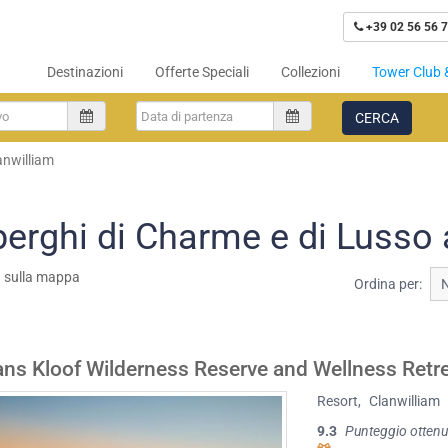
+39 02 56 56 7
Destinazioni
Offerte Speciali
Collezioni
Tower Club 
CERCA
anwilliam
berghi di Charme e di Lusso 
a sulla mappa
Ordina per:
s Kloof Wilderness Reserve and Wellness Retr
Resort
,
Clanwilliam
9.3
Punteggio ottenu