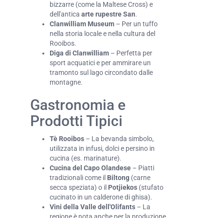
bizzarre (come la Maltese Cross) e
dell'antica
arte rupestre San
.
Clanwilliam Museum
– Per un tuffo
nella storia locale e nella cultura del
Rooibos.
Diga di Clanwilliam
– Perfetta per
sport acquatici e per ammirare un
tramonto sul lago circondato dalle
montagne.
Gastronomia e
Prodotti Tipici
Tè Rooibos
– La bevanda simbolo,
utilizzata in infusi, dolci e persino in
cucina (es. marinature).
Cucina del Capo Olandese
– Piatti
tradizionali come il
Biltong
(carne
secca speziata) o il
Potjiekos
(stufato
cucinato in un calderone di ghisa).
Vini della Valle dell'Olifants
– La
regione è nota anche per la produzione