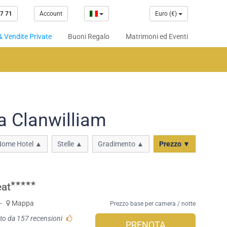
7 71
Account
Euro (€)
& Vendite Private
Buoni Regalo
Matrimoni ed Eventi
a Clanwilliam
Nome Hotel ▲
Stelle ▲
Gradimento ▲
Prezzo ▼
eat
-
Mappa
Prezzo base per camera / notte
to da 157 recensioni
PRENOTA