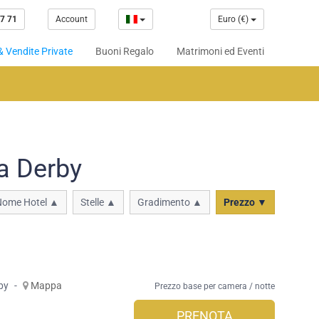
7 71
Account
Euro (€)
& Vendite Private
Buoni Regalo
Matrimoni ed Eventi
a Derby
Nome Hotel ▲
Stelle ▲
Gradimento ▲
Prezzo ▼
by
-
Mappa
Prezzo base per camera / notte
PRENOTA