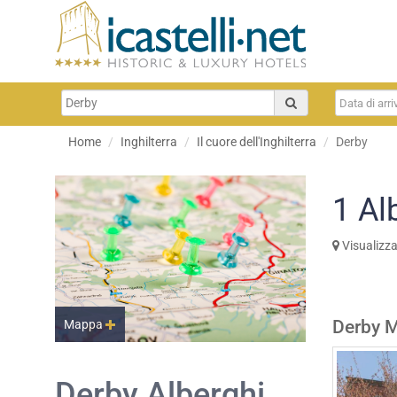
Home
Inghilterra
Il cuore dell'Inghilterra
Derby
1
Al
Visualizz
Derby M
Mappa
Derby Alberghi