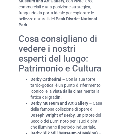
Museum and Art Gallery
, con vivaci aree
commerciali e una posizione strategica,
fungendo da porta ideale per esplorare le
bellezze naturali del
Peak District National
Park
.
Cosa consigliano di
vedere i nostri
esperti del luogo:
Patrimonio e Cultura
Derby Cathedral
– Con la sua torre
tardo-gotica, è un punto di riferimento
iconico, e la
vista dalla cima
merita la
fatica dei gradini.
Derby Museum and Art Gallery
– Casa
della famosa collezione di opere di
Joseph Wright of Derby
, un pittore del
Secolo dei Lumi noto per i suoi dipinti
che illuminano il periodo industriale.
Derby Silk Mill (Museum of Making)
–