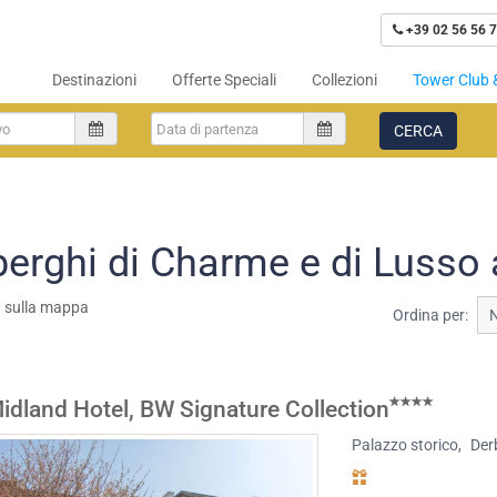
+39 02 56 56 7
Destinazioni
Offerte Speciali
Collezioni
Tower Club 
CERCA
berghi di Charme e di Lusso 
a sulla mappa
Ordina per:
idland Hotel, BW Signature Collection
Palazzo storico
,
Der