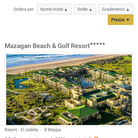
Ordina per:
Nome Hotel ▲
Stelle ▲
Gradimento ▲
Prezzo ▼
Mazagan Beach & Golf Resort
Resort
,
El Jadida
-
Mappa