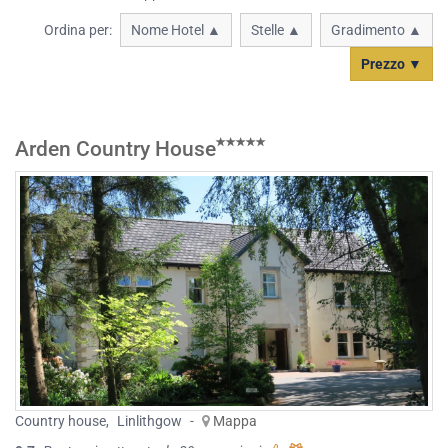
Ordina per:
Nome Hotel ▲
Stelle ▲
Gradimento ▲
Prezzo ▼
Arden Country House
Country house
,
Linlithgow
-
Mappa