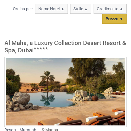
Ordina per:
Nome Hotel ▲
Stelle ▲
Gradimento ▲
Prezzo ▼
Al Maha, a Luxury Collection Desert Resort &
Spa, Dubai
Resort
,
Murquab
-
Mappa