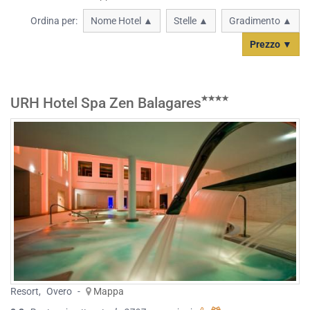
Ordina per:
Nome Hotel ▲
Stelle ▲
Gradimento ▲
Prezzo ▼
URH Hotel Spa Zen Balagares
Resort
,
Overo
-
Mappa