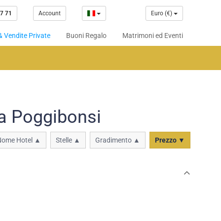
7 71
Account
Euro (€)
& Vendite Private
Buoni Regalo
Matrimoni ed Eventi
 a Poggibonsi
Nome Hotel ▲
Stelle ▲
Gradimento ▲
Prezzo ▼