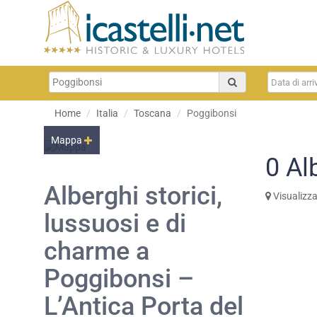
Home
Italia
Toscana
Poggibonsi
Mappa
0
Al
Alberghi storici,
Visualizz
lussuosi e di
charme a
Poggibonsi –
L’Antica Porta del