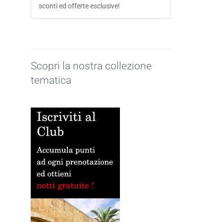
sconti ed offerte esclusive!
Scopri la nostra collezione
tematica