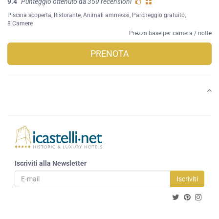
9.4
Punteggio ottenuto da 359 recensioni
Piscina scoperta
,
Ristorante
,
Animali ammessi
,
Parcheggio gratuito
,
8 Camere
Prezzo base per camera / notte
PRENOTA
Iscriviti alla Newsletter
Iscriviti