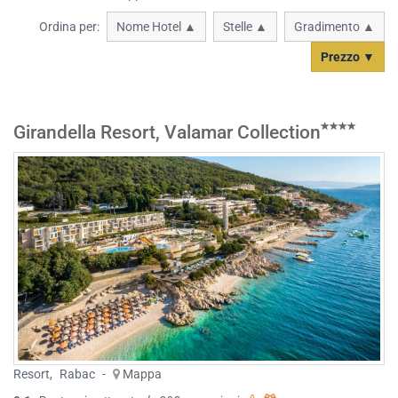
Ordina per:
Nome Hotel ▲
Stelle ▲
Gradimento ▲
Prezzo ▼
Girandella Resort, Valamar Collection
Resort
,
Rabac
-
Mappa