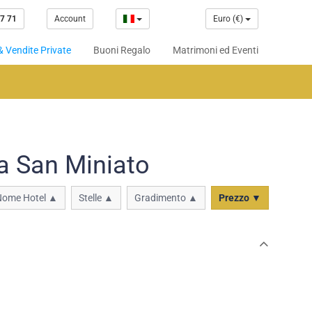
7 71
Account
Euro (€)
& Vendite Private
Buoni Regalo
Matrimoni ed Eventi
 a San Miniato
Nome Hotel ▲
Stelle ▲
Gradimento ▲
Prezzo ▼