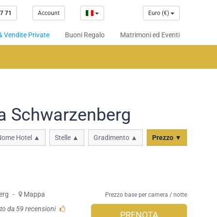
7 71
Account
Euro (€)
& Vendite Private
Buoni Regalo
Matrimoni ed Eventi
 a Schwarzenberg
Nome Hotel ▲
Stelle ▲
Gradimento ▲
Prezzo ▼
erg
-
Mappa
Prezzo base per camera / notte
to da 59 recensioni
PRENOTA