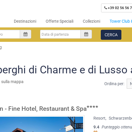
+39 02 56 56 7
Destinazioni
Offerte Speciali
Collezioni
Tower Club 
CERCA
g
berghi di Charme e di Lusso
a sulla mappa
Ordina per:
n - Fine Hotel, Restaurant & Spa
Resort
,
Schwarzenb
9.4
Punteggio ottenu