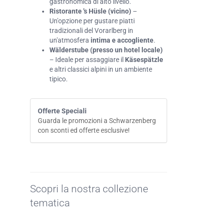
gastronomica di alto livello.
Ristorante 's Hüsle (vicino)
–
Un'opzione per gustare piatti
tradizionali del Vorarlberg in
un'atmosfera
intima e accogliente
.
Wälderstube (presso un hotel locale)
– Ideale per assaggiare il
Käsespätzle
e altri classici alpini in un ambiente
tipico.
Offerte Speciali
Guarda le promozioni a Schwarzenberg
con sconti ed offerte esclusive!
Scopri la nostra collezione
tematica