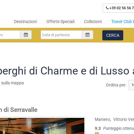
+39 02 56 56 7
Destinazioni
Offerte Speciali
Collezioni
Tower Club 
CERCA
berghi di Charme e di Lusso 
a sulla mappa
Ordina per:
 di Serravalle
Maniero
,
Vittorio Ve
9.3
Punteggio ottenu