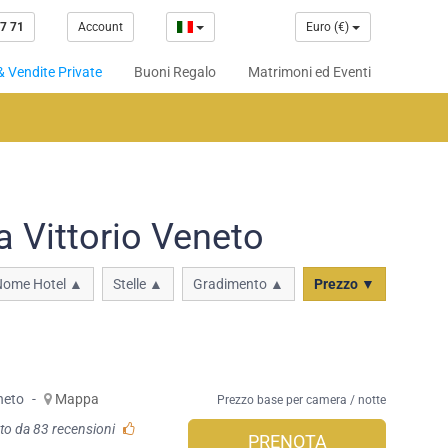
7 71
Account
Euro (€)
& Vendite Private
Buoni Regalo
Matrimoni ed Eventi
a Vittorio Veneto
Nome Hotel ▲
Stelle ▲
Gradimento ▲
Prezzo ▼
neto
-
Mappa
Prezzo base per camera / notte
to da 83 recensioni
PRENOTA