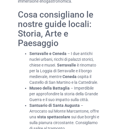
immersione enogastronomica.
Cosa consigliano le
nostre guide locali:
Storia, Arte e
Paesaggio
Serravalle e Ceneda
– I due antichi
nuclei urbani, ricchi di palazzi storici,
chiese e musei.
Serravalle
è rinomato
per la Loggia di Serravalle e il borgo
medievale, mentre
Ceneda
ospita il
Castello di San Martino e la Cattedrale.
Museo della Battaglia
– Imperdibile
per approfondire la storia della Grande
Guerra e il suo impatto sulla città.
Santuario di Santa Augusta
–
Arroccato sul Monte Marcantone, offre
una
vista spettacolare
sui due borghi e
sulla pianura circostante. Consigliamo
di salire al tramonto.